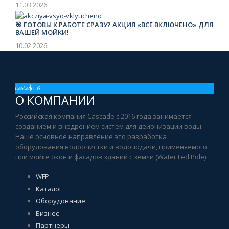
11.03.2026
🎯 ГОТОВЫ К РАБОТЕ СРАЗУ? АКЦИЯ «ВСЁ ВКЛЮЧЕНО» ДЛЯ
ВАШЕЙ МОЙКИ!
10.02.2026
Cascade ©
О КОМПАНИИ
Российская компания Cascade с 2016 года занимается
созданием и внедрением систем для деионизации воды.
Наше основное направление это разработка
оборудования водоочистки и водоподачи, применяемого
при мойке окон и фасадов зданий с земли (Water Fed Pole).
WFP
Каталог
Оборудование
Бизнес
Партнеры