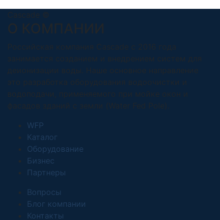
Cascade ©
О КОМПАНИИ
Российская компания Cascade с 2016 года
занимается созданием и внедрением систем для
деионизации воды. Наше основное направление
это разработка оборудования водоочистки и
водоподачи, применяемого при мойке окон и
фасадов зданий с земли (Water Fed Pole).
WFP
Каталог
Оборудование
Бизнес
Партнеры
Вопросы
Блог компании
Контакты