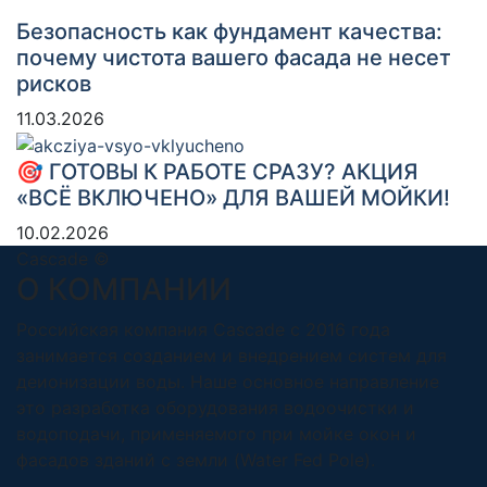
Безопасность как фундамент качества:
почему чистота вашего фасада не несет
рисков
11.03.2026
🎯 ГОТОВЫ К РАБОТЕ СРАЗУ? АКЦИЯ
«ВСЁ ВКЛЮЧЕНО» ДЛЯ ВАШЕЙ МОЙКИ!
10.02.2026
Cascade ©
О КОМПАНИИ
Российская компания Cascade с 2016 года
занимается созданием и внедрением систем для
деионизации воды. Наше основное направление
это разработка оборудования водоочистки и
водоподачи, применяемого при мойке окон и
фасадов зданий с земли (Water Fed Pole).